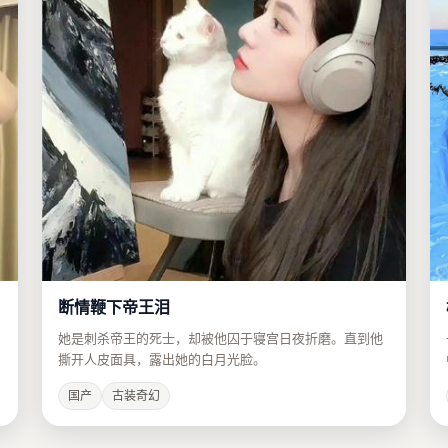
断情鞭下帝王泪
她是刺杀帝王的死士，却被他囚于寝宫日夜折磨。直到他
撕开人皮面具，露出她的白月光脸。
国产
古装奇幻