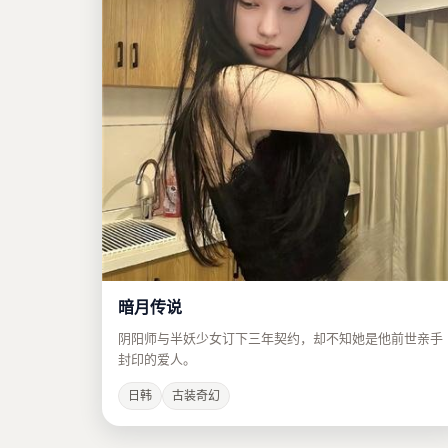
暗月传说
阴阳师与半妖少女订下三年契约，却不知她是他前世亲手
封印的爱人。
日韩
古装奇幻