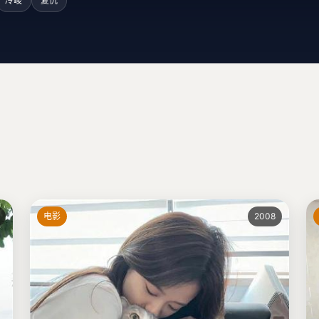
冷峻
复仇
电影
2008