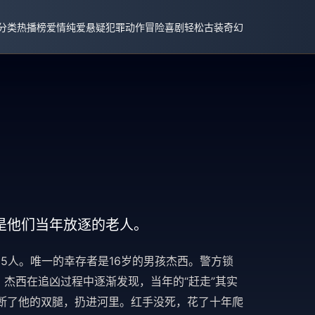
分类
热播榜
爱情纯爱
悬疑犯罪
动作冒险
喜剧轻松
古装奇幻
是他们当年放逐的老人。
5人。唯一的幸存者是16岁的男孩杰西。警方锁
。杰西在追凶过程中逐渐发现，当年的“赶走”其实
断了他的双腿，扔进河里。红手没死，花了十年爬