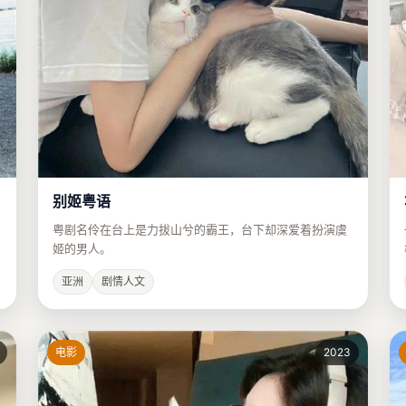
别姬粤语
粤剧名伶在台上是力拔山兮的霸王，台下却深爱着扮演虞
姬的男人。
亚洲
剧情人文
电影
2023