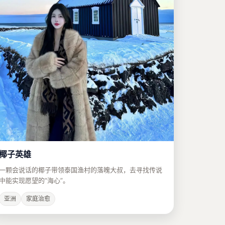
椰子英雄
一颗会说话的椰子带领泰国渔村的落魄大叔，去寻找传说
中能实现愿望的“海心”。
亚洲
家庭治愈