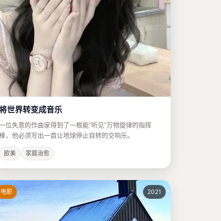
将世界转变成音乐
一位失意的作曲家得到了一根能“听见”万物旋律的指挥
棒，他必须写出一首让地球停止自转的交响乐。
欧美
家庭治愈
电影
2021