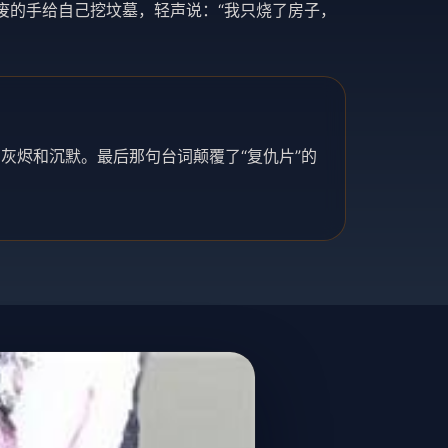
废的手给自己挖坟墓，轻声说：“我只烧了房子，
灰烬和沉默。最后那句台词颠覆了“复仇片”的