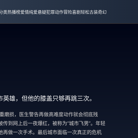
分类
热播榜
爱情纯爱
悬疑犯罪
动作冒险
喜剧轻松
古装奇幻
市英雄，但他的膝盖只够再跳三次。
严重磨损，医生警告再做高难度动作就会彻底残
传到网上后一夜爆红，被称为“城市飞男”。年轻
他再做一次手术。最后城市面临一次真正的危机