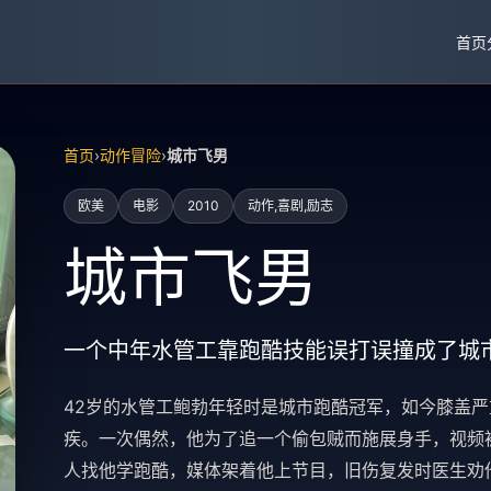
首页
首页
›
动作冒险
›
城市飞男
欧美
电影
2010
动作,喜剧,励志
城市飞男
一个中年水管工靠跑酷技能误打误撞成了城
42岁的水管工鲍勃年轻时是城市跑酷冠军，如今膝盖
疾。一次偶然，他为了追一个偷包贼而施展身手，视频被
人找他学跑酷，媒体架着他上节目，旧伤复发时医生劝