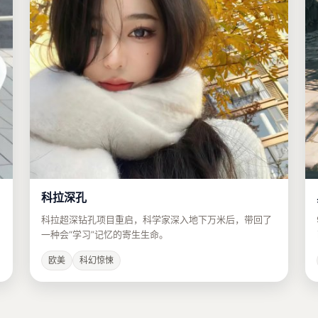
科拉深孔
科拉超深钻孔项目重启，科学家深入地下万米后，带回了
一种会“学习”记忆的寄生生命。
欧美
科幻惊悚