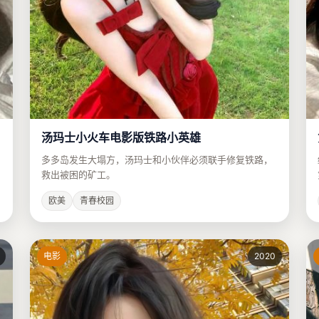
汤玛士小火车电影版铁路小英雄
多多岛发生大塌方，汤玛士和小伙伴必须联手修复铁路，
救出被困的矿工。
欧美
青春校园
电影
2020