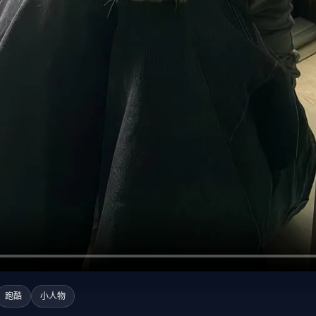
跑酷
小人物