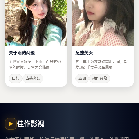
关于雨的问题
急速关头
全世界突然停止下雨，而只有她
昔日车王为救妹妹重出江湖，却
哭的时候，天空才会降雨。
发现对手竟是改车恩师。
日韩
古装奇幻
亚洲
动作冒险
佳作影视
▶