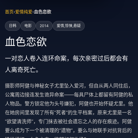
首页
›
爱情纯爱
›
血色恋欲
日韩
电影
2014
爱情,惊悚,悬疑
血色恋欲
一对恋人卷入连环命案，每次亲密过后都会有
人离奇死亡。
摄影师阿健与神秘女子尤里坠入爱河，但自从两人同住后，
公寓周边接连发生诡异命案——每具尸体上都留有阿健的私
人物品。警方锁定他为头号嫌犯，阿健也开始怀疑尤里。他
在她房间里发现了所有“死者”的生平档案，原来尤里是一名
“欲望清洗师”，专门抹去被社会遗忘之人的存在痕迹。阿健
要么成为下一个被清理的“遗物”，要么与她联手对抗背后的