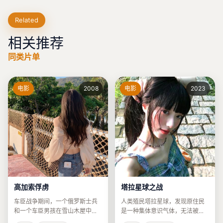
Related
相关推荐
同类片单
电影
2008
电影
2023
塔拉星球之战
高加索俘虏
人类殖民塔拉星球，发现原住民
车臣战争期间，一个俄罗斯士兵
是一种集体意识气体，无法被杀
和一个车臣男孩在雪山木屋中被
死只能被“冲淡”。
迫共同求生。