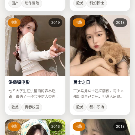
欧美
科幻惊悚
国产
动作冒险
电影
2019
电影
2018
洪堡镇电影
勇士之日
七名大学生在洪堡镇的森林迷
古罗马角斗士起义前夜，每个人
路，遭遇了一种会模仿人类声音
都知道自己会死，但没人后退。
的未知生物。
欧美
青春校园
欧美
都市职场
电影
2016
电影
2018