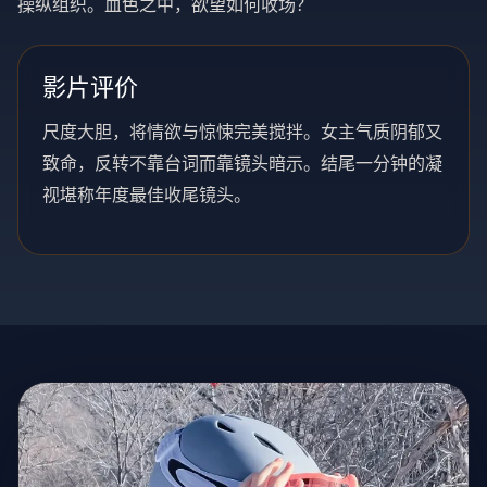
操纵组织。血色之中，欲望如何收场？
影片评价
尺度大胆，将情欲与惊悚完美搅拌。女主气质阴郁又
致命，反转不靠台词而靠镜头暗示。结尾一分钟的凝
视堪称年度最佳收尾镜头。