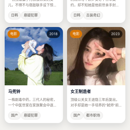
儿，不得不与宿敌联手设下惊天
约，却不知她是他前世亲手封印
骗局。
的爱人。
日韩
悬疑犯罪
日韩
古装奇幻
电影
2018
电影
2023
马兜铃
女王制造者
一株剧毒中药，三代人的秘密，
顶级公关女王退隐三年后复出，
一个中医世家在家族聚会中逐渐
对手却是她一手培养的“弑师”前
崩塌。
徒弟。
国产
悬疑犯罪
国产
都市职场