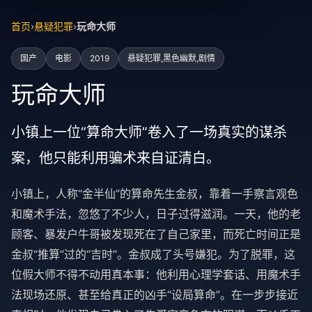
首页
›
悬疑犯罪
›
玩命大师
国产
电影
2019
悬疑犯罪,黑色幽默,剧情
玩命大师
小镇上一位“算命大师”卷入了一场真实的谋杀
案，他只能利用骗术来自证清白。
小镇上，人称“金半仙”的算命先生金叔，靠着一手察言观色
和魔术手法，忽悠了不少人，日子过得滋润。一天，他的老
顾客、暴发户牛哥被发现死在了自己家里，而死亡时间正是
金叔“推算”过的“吉时”。金叔成了头号嫌犯。为了脱罪，这
位假大师不得不动用真本事：他利用心理学套话、用魔术手
法现场还原、甚至给真正的凶手“设局算命”。在一步步接近