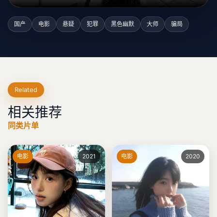
国产
电影
悬疑
犯罪
黑色幽默
大师
骗局
Related
相关推荐
同类片单
电影
2021
电影
2020