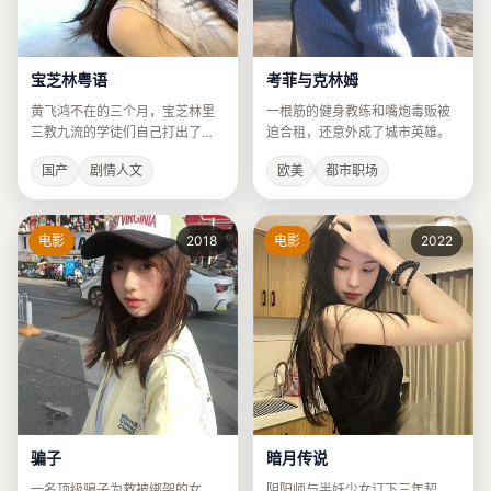
宝芝林粤语
考菲与克林姆
黄飞鸿不在的三个月，宝芝林里
一根筋的健身教练和嘴炮毒贩被
三教九流的学徒们自己打出了一
迫合租，还意外成了城市英雄。
片天。
国产
剧情人文
欧美
都市职场
电影
2018
电影
2022
骗子
暗月传说
一名顶级骗子为救被绑架的女
阴阳师与半妖少女订下三年契