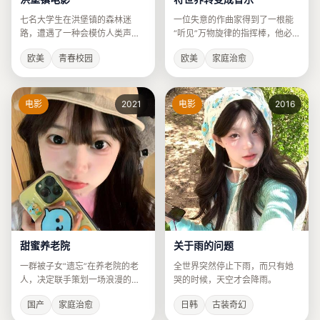
七名大学生在洪堡镇的森林迷
一位失意的作曲家得到了一根能
路，遭遇了一种会模仿人类声音
“听见”万物旋律的指挥棒，他必
的未知生物。
须写出一首让地球停止自转的交
欧美
青春校园
欧美
家庭治愈
响乐。
电影
2021
电影
2016
甜蜜养老院
关于雨的问题
一群被子女“遗忘”在养老院的老
全世界突然停止下雨，而只有她
人，决定联手策划一场浪漫的集
哭的时候，天空才会降雨。
体婚礼。
国产
家庭治愈
日韩
古装奇幻