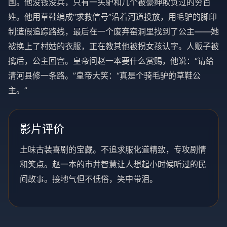
国。他没钱没兵，只有一头驴和几个被豪绅欺负过的穷百
姓。他用草鞋编成“求救信号”沿着河道投放，用毛驴的脚印
制造假追踪路线，最后在一个废弃窑洞里找到了公主——她
被换上了村姑的衣服，正在教其他被拐女孩认字。人贩子被
擒后，公主回宫。皇帝问赵一本要什么赏赐，他说：“请给
清河县修一条路。”皇帝大笑：“真是个骑毛驴的草鞋公
主。”
影片评价
土味古装喜剧的宝藏。不追求服化道精致，专攻剧情
和笑点。赵一本的市井智慧让人想起小时候听过的民
间故事。接地气但不低俗，笑中带泪。