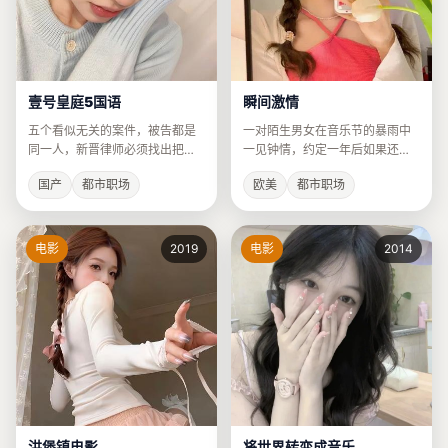
壹号皇庭5国语
瞬间激情
五个看似无关的案件，被告都是
一对陌生男女在音乐节的暴雨中
同一人，新晋律师必须找出把所
一见钟情，约定一年后如果还能
有人串起来的真凶。
相遇就在一起。
国产
都市职场
欧美
都市职场
电影
2019
电影
2014
洪堡镇电影
将世界转变成音乐