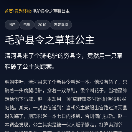
首页
›
喜剧轻松
›
毛驴县令之草鞋公主
国产
电影
2019
古装喜剧
毛驴县令之草鞋公主
清河县来了个骑毛驴的穷县令，竟然用一只草
鞋破了公主失踪案。
明朝中叶，清河县来了个新县令叫赵一本。他没有轿子，只
骑着一头瘸腿毛驴，穿着一双草鞋，像个叫花子。当地豪绅
想给他下马威，赵一本却用一顶“草鞋审案”把他们治得服服
帖帖。某天，一封密信送到：当朝公主微服出宫路过清河县
时失踪了，刑部限赵一本七日内找到，否则满门抄斩。赵一
本调查发现，公主其实是被一伙人贩子掳走，打算卖到邻