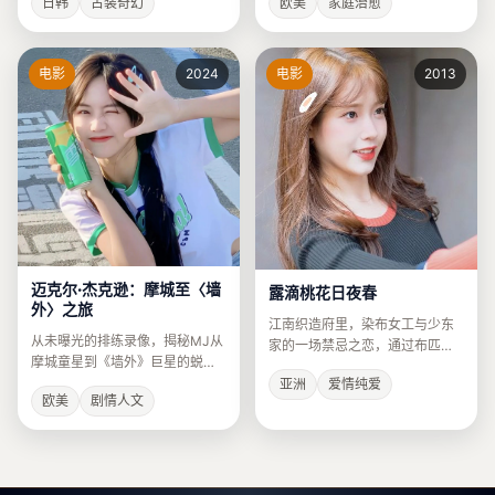
日韩
古装奇幻
欧美
家庭治愈
电影
2024
电影
2013
迈克尔·杰克逊：摩城至〈墙
露滴桃花日夜春
外〉之旅
江南织造府里，染布女工与少东
从未曝光的排练录像，揭秘MJ从
家的一场禁忌之恋，通过布匹颜
摩城童星到《墙外》巨星的蜕变
色的变化来叙事。
之夜。
亚洲
爱情纯爱
欧美
剧情人文