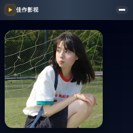
佳作影视
▶