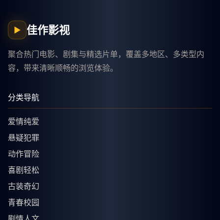
佳作影视
▶
聚合热门电影、剧集与精选片单，覆盖多地区、多类型内
容，带来清晰顺畅的浏览体验。
分类导航
爱情纯爱
悬疑犯罪
动作冒险
喜剧轻松
古装奇幻
青春校园
剧情人文