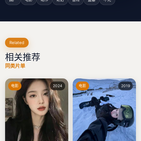
Related
相关推荐
同类片单
电影
2024
电影
2019