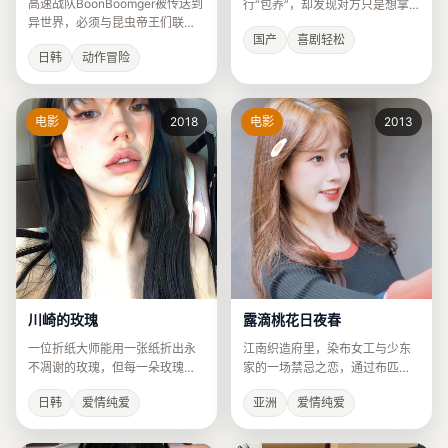
高速战队BoonBoomger被传送到
行“包养”，却发现对方只是想拿
异世界，必须与昆虫帝王们联手
他当挡箭牌逃避家族联姻。
国产
喜剧轻松
击败时空裂缝中的邪神。
日韩
动作冒险
电影
2018
电影
2013
川崎的玫瑰
露滴桃花日夜春
一位折纸大师能用一张纸折出永
江南织造府里，染布女工与少东
不凋谢的玫瑰，但每一朵玫瑰都
家的一场禁忌之恋，通过布匹颜
会让他在时间线中消失一点。
色的变化来叙事。
日韩
爱情纯爱
亚洲
爱情纯爱