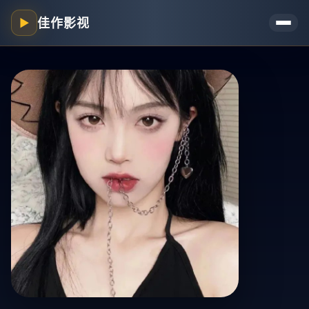
佳作影视
▶