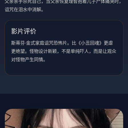
父亲亲手杀死自己，当父亲恢复理智抱着儿子尸体痛哭时，
诅咒在泪水中消解。
影片评价
斯蒂芬·金式家庭诅咒恐怖片。比《小丑回魂》更虐
更绝望。怪物设计新颖，不是单纯吓人，而是让观众
对怪物产生同情。