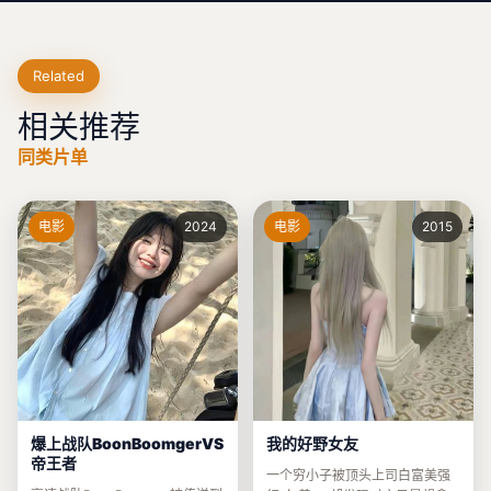
Related
相关推荐
同类片单
电影
2024
电影
2015
爆上战队BoonBoomgerVS
我的好野女友
帝王者
一个穷小子被顶头上司白富美强