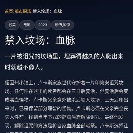
首页
›
都市职场
›
禁入坟场：血脉
欧美
电影
2023
恐怖,惊悚
禁入坟场：血脉
一片被诅咒的坟场里，埋葬得越久的人爬出来
时就越不像人。
缅因州小镇上，卢卡斯家族世代守护着一片印第安诅咒坟
场。任何埋在这里的死者都会在三日后复活，但复活后会变
成嗜血怪物。卢卡斯父亲意外被杀后埋入坟场，三天后爬出
来时，已是保留部分理智的怪物。卢卡斯必须在父亲完全丧
失人性前，找到当年下咒的萨满后裔解除诅咒。最终他发
现，解除诅咒的方法是将自家血脉全部献祭。卢卡斯选择让