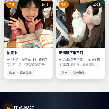
电影
2015
电影
2023
拍摄中
断情鞭下帝王泪
一个剧组拍摄恐怖片时，遭遇了
她是刺杀帝王的死士，却被他囚
与剧本一模一样的真实灵异事
于寝宫日夜折磨。直到他撕开人
件。
皮面具，露出她的白月光脸。
欧美
都市职场
国产
古装奇幻
佳作影视
▶