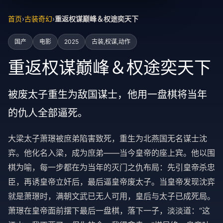
首页
›
古装奇幻
›
重返权谋巅峰＆权途奕天下
国产
电影
2025
古装,权谋,动作
重返权谋巅峰＆权途奕天下
被废太子重生为敌国谋士，他用一盘棋将当年
的仇人全部逼死。
大梁太子萧璟被庶弟陷害致死，重生为北燕国无名谋士沈
弈。他化名入梁，成为庶弟——当今皇帝的座上宾。他以围
棋为喻，每一步都在为当年的灭门之仇布局：先引皇帝杀忠
臣，再诱皇帝立奸后，最后逼皇帝废太子。当皇帝发现沈弈
就是萧璟时，满朝文武已无人可用，皇后与太子已成死局。
萧璟在皇帝面前摆下最后一盘棋，落下一子，淡淡道：“这