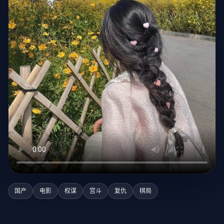
国产
电影
权谋
宫斗
复仇
棋局