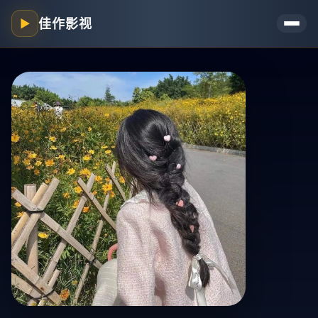
佳作影视
▶