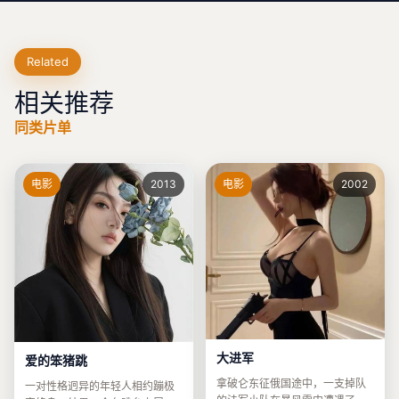
Related
相关推荐
同类片单
电影
2013
电影
2002
大进军
爱的笨猪跳
拿破仑东征俄国途中，一支掉队
一对性格迥异的年轻人相约蹦极