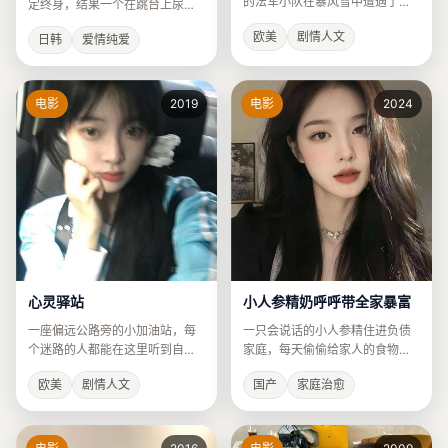
的法军小队在暴风雪中遭遇了比
定终身，结果一个在跳台上尿了
敌人更可怕的“自然审判”。
裤子，一个忘了系安全带。
欧美
剧情人文
日韩
爱情纯爱
电影
2019
电影
2024
心灵驿站
小人参精奶呼呼带全家暴富
一座偏远公路旁的小加油站，每
一只会说话的小人参精住进负债
个迷路的人都能在这里听到自己
家庭，每天偷偷给家人的食物里
最需要的一句话。
加“福气”。
欧美
剧情人文
国产
家庭治愈