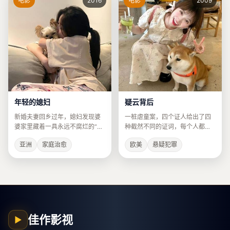
电影
2016
电影
2009
年轻的媳妇
疑云背后
新婚夫妻回乡过年，媳妇发现婆
一桩虐童案，四个证人给出了四
婆家里藏着一具永远不腐烂的“爷
种截然不同的证词，每个人都在
爷”遗体。
撒谎。
亚洲
家庭治愈
欧美
悬疑犯罪
佳作影视
▶