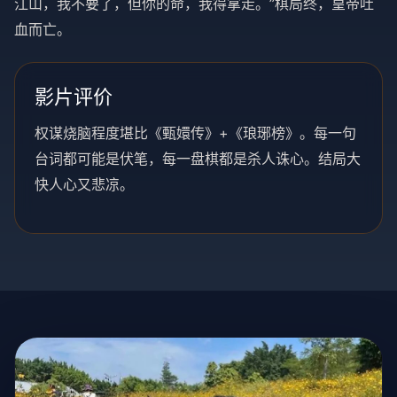
江山，我不要了，但你的命，我得拿走。”棋局终，皇帝吐
血而亡。
影片评价
权谋烧脑程度堪比《甄嬛传》+《琅琊榜》。每一句
台词都可能是伏笔，每一盘棋都是杀人诛心。结局大
快人心又悲凉。